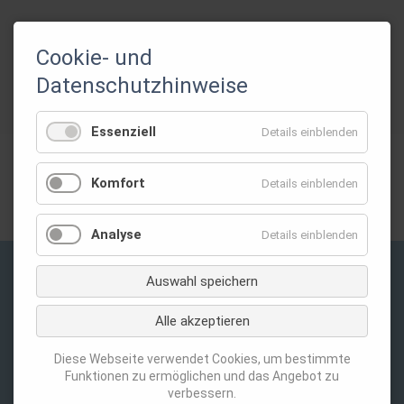
Cookie- und
ZURÜCK
Datenschutzhinweise
Essenziell
Details einblenden
Gefördert durch:
Komfort
Details einblenden
Analyse
Details einblenden
Auswahl speichern
Privatsphäre-Einstellungen ändern
Alle akzeptieren
Navigation
Kontakt
überspringen
Datenschutz
Diese Webseite verwendet Cookies, um bestimmte
Funktionen zu ermöglichen und das Angebot zu
Impressum
verbessern.
Login