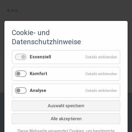
© IKOE
Cookie- und
ZURÜCK
Datenschutzhinweise
Essenziell
Details einblenden
Gefördert durch:
Komfort
Details einblenden
Analyse
Details einblenden
Auswahl speichern
Privatsphäre-Einstellungen ändern
Alle akzeptieren
Navigation
Kontakt
überspringen
Datenschutz
Diese Webseite verwendet Cookies, um bestimmte